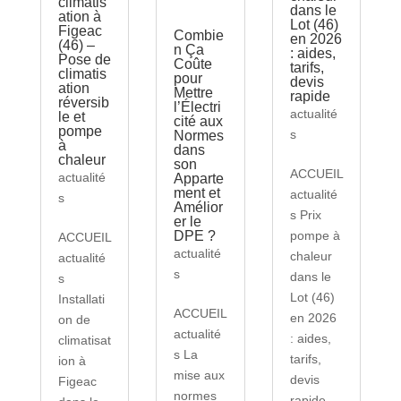
climatis
dans le
ation à
Lot (46)
Figeac
Combie
en 2026
(46) –
n Ça
: aides,
Pose de
Coûte
tarifs,
climatis
pour
devis
ation
Mettre
rapide
réversib
l’Électri
actualité
le et
cité aux
pompe
s
Normes
à
dans
chaleur
son
ACCUEIL
actualité
Apparte
ment et
actualité
s
Amélior
s Prix
er le
DPE ?
pompe à
ACCUEIL
actualité
chaleur
actualité
s
dans le
s
Lot (46)
Installati
ACCUEIL
en 2026
on de
actualité
: aides,
climatisat
s La
tarifs,
ion à
mise aux
devis
Figeac
normes
rapide