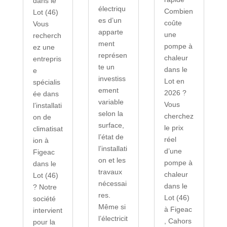
dans le
électriqu
Combien
Lot (46)
es d’un
coûte
Vous
apparte
une
recherch
ment
pompe à
ez une
représen
chaleur
entrepris
te un
dans le
e
investiss
Lot en
spécialis
ement
2026 ?
ée dans
variable
Vous
l’installati
selon la
cherchez
on de
surface,
le prix
climatisat
l’état de
réel
ion à
l’installati
d’une
Figeac
on et les
pompe à
dans le
travaux
chaleur
Lot (46)
nécessai
dans le
? Notre
res.
Lot (46)
société
Même si
à Figeac
intervient
l’électricit
, Cahors
pour la