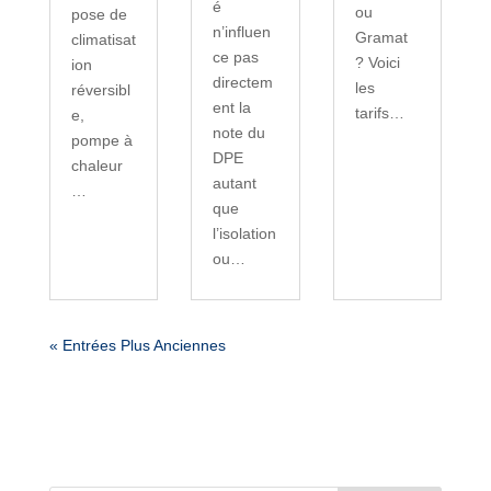
é
ou
pose de
n’influen
Gramat
climatisat
ce pas
? Voici
ion
directem
les
réversibl
ent la
tarifs…
e,
note du
pompe à
DPE
chaleur
autant
…
que
l’isolation
ou…
« Entrées Plus Anciennes